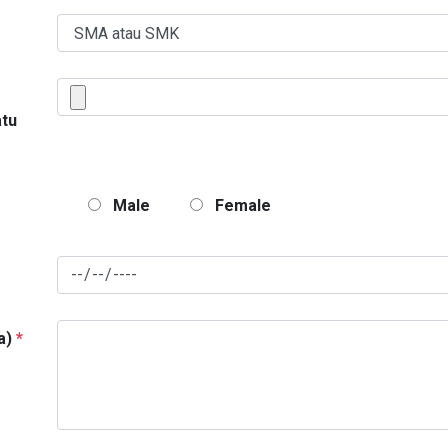
atu
Male
Female
a)
*